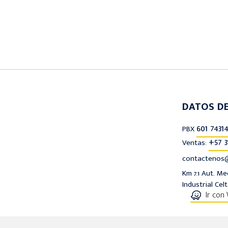
DATOS D
601 74314
PBX
+57 3
Ventas:
contactenos@
Km 7.1 Aut. M
Industrial Cel
Ir con