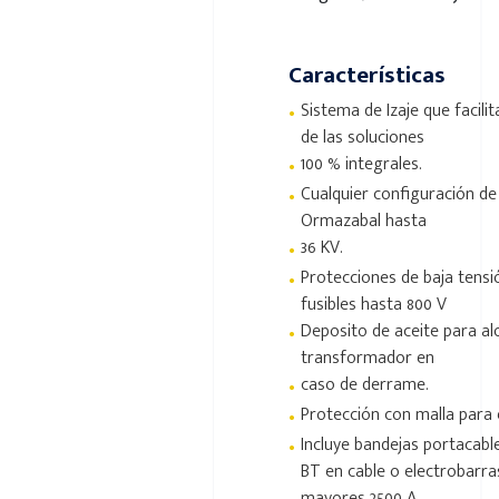
Características
•
Sistema de Izaje que facilita
de las soluciones
•
100 % integrales.
•
Cualquier configuración de
Ormazabal hasta
•
36 KV.
•
Protecciones de baja tensi
fusibles hasta 800 V
•
Deposito de aceite para alo
transformador en
•
caso de derrame.
•
Protección con malla para 
•
Incluye bandejas portacabl
BT en cable o electrobarra
mayores 2500 A.