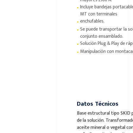
•
Incluye bandejas portacabl
MT con terminales
•
enchufables.
•
Se puede transportar la so
conjunto ensamblado.
•
Solución Plug & Play de rápi
•
Manipulación con montacar
Datos Técnicos
Base estructural tipo SKID 
de la solución. Transforma
aceite mineral o vegetal co