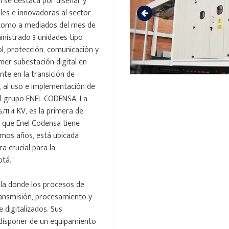
l se destaca por diseñar y
les e innovadoras al sector
, como a mediados del mes de
inistrado 3 unidades tipo
ol, protección, comunicación y
rimer subestación digital en
te en la transición de
, al uso e implementación de
el grupo ENEL CODENSA. La
11,4 KV, es la primera de
, que Enel Codensa tiene
imos años, está ubicada
a crucial para la
otá.
lla donde los procesos de
ransmisión, procesamiento y
 digitalizados. Sus
l disponer de un equipamiento