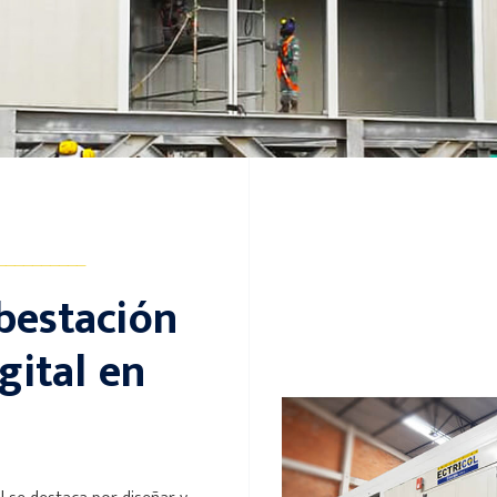
__________
bestación
gital en