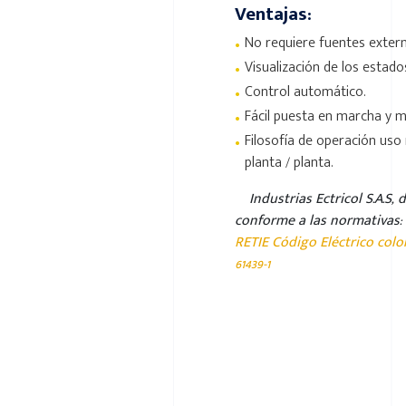
Ventajas:
•
No requiere fuentes extern
•
Visualización de los estados
•
Control automático.
•
Fácil puesta en marcha y 
•
Filosofía de operación uso r
planta / planta.
Industrias Ectricol S.A.S,
conforme a las normativas:
RETIE Código Eléctrico col
61439-1