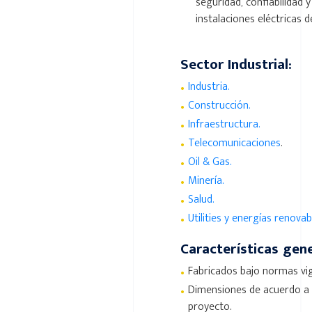
seguridad, confiabilidad y
instalaciones eléctricas 
Sector Industrial:
•
Industria.
•
Construcción.
•
Infraestructura.
•
Telecomunicaciones
.
•
Oil & Gas.
•
Minería.
•
Salud.
•
Utilities y energías renovab
Características gene
•
Fabricados bajo normas vi
•
Dimensiones de acuerdo a 
proyecto.