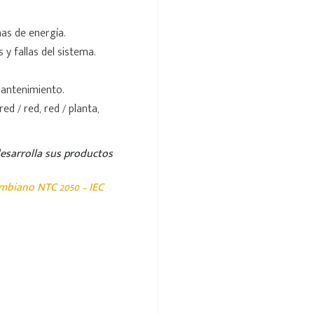
as de energía.
 y fallas del sistema.
mantenimiento.
ed / red, red / planta,
 desarrolla sus productos
ombiano NTC 2050 – IEC