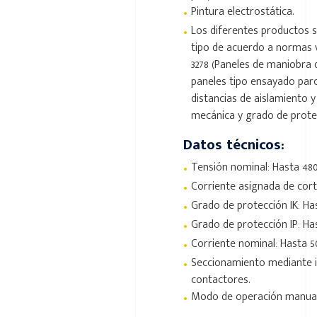
•
Pintura electrostática.
•
Los diferentes productos 
tipo de acuerdo a normas v
3278 (Paneles de maniobra d
paneles tipo ensayado parci
distancias de aislamiento y
mecánica y grado de prote
Datos técnicos:
•
Tensión nominal: Hasta 48
•
Corriente asignada de cort
•
Grado de protección IK: Has
•
Grado de protección IP: Ha
•
Corriente nominal: Hasta 5
•
Seccionamiento mediante i
contactores.
•
Modo de operación manual