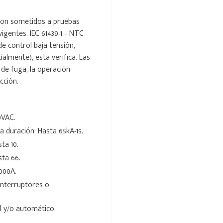
son sometidos a pruebas
igentes: IEC 61439-1 – NTC
e control baja tensión,
almente), esta verifica: Las
 de fuga, la operación
cción.
0VAC.
a duración: Hasta 65kA-1s.
ta 10.
sta 66.
000A.
nterruptores o
 y/o automático.