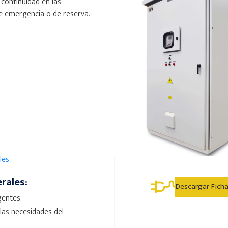
 continuidad en las
de emergencia o de reserva.
les .
rales:
Descargar Fich
gentes.
las necesidades del