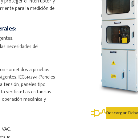
y proteger el interruptor y
riente para la medición de
rales:
gentes.
las necesidades del
son sometidos a pruebas
igentes: IEC61439-1 (Paneles
a tensión, paneles tipo
a verifica: Las distancias
la operación mecánica y
Descargar Fich
0 VAC.
ta 10.