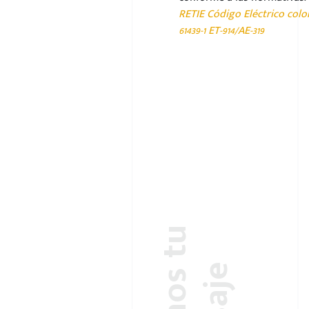
RETIE Código Eléctrico col
61439-1 ET-914/AE-319
D
é
j
a
n
o
s
t
u
m
e
n
s
a
j