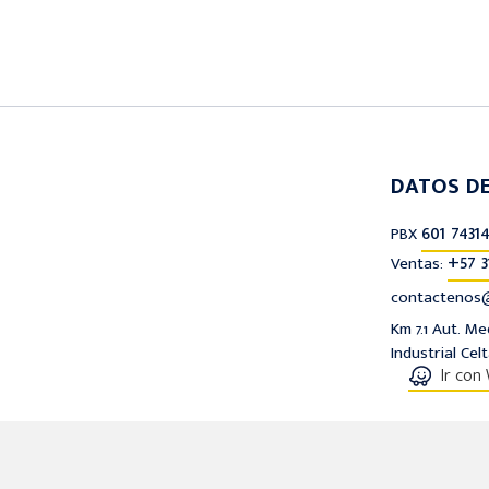
DATOS D
601 74314
PBX
+57 3
Ventas:
contactenos@
Km 7.1 Aut. M
Industrial Cel
Ir con