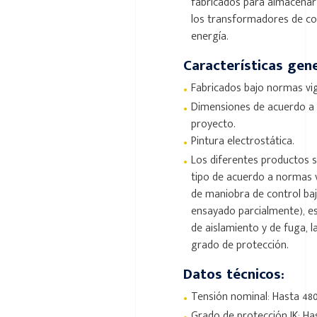
fabricados para almacenar 
los transformadores de cor
energía.
Características gene
•
Fabricados bajo normas vi
•
Dimensiones de acuerdo a 
proyecto.
•
Pintura electrostática.
•
Los diferentes productos 
tipo de acuerdo a normas v
de maniobra de control baj
ensayado parcialmente), est
de aislamiento y de fuga, 
grado de protección.
Datos técnicos:
•
Tensión nominal: Hasta 48
Grado de protección IK: Has