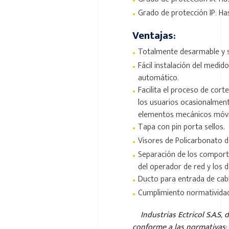
•
•
Grado de protección IP: Ha
Ventajas:
•
Totalmente desarmable y s
•
Fácil instalación del medido
automático.
•
Facilita el proceso de corte
los usuarios ocasionalmen
elementos mecánicos móvi
•
Tapa con pin porta sellos.
•
Visores de Policarbonato 
•
Separación de los comport
del operador de red y los de
•
Ducto para entrada de cabl
•
Cumplimiento normatividad 
Industrias Ectricol S.A.S,
conforme a las normativas: