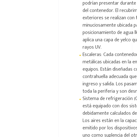
podrían presentar durante 
del contenedor. El recubri
exteriores se realizan con f
minuciosamente ubicada par
posicionamiento de agua llu
aplica una capa de yelco que
rayos UV.
•
Escaleras: Cada contenedo
metálicas ubicadas en la en
equipos. Están diseñadas co
contrahuella adecuada que 
ingreso y salida. Los pas
toda la periferia y son de
•
Sistema de refrigeración (
está equipado con dos sis
debidamente calculados de
Los aires están en la capaci
emitido por los dispositivo
uno como suplencia del otr