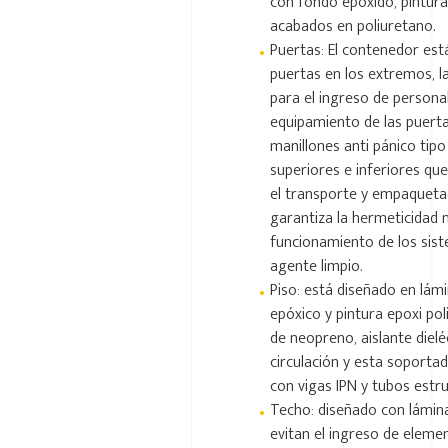
con fondo epóxido, pintura
acabados en poliuretano.
•
Puertas: El contenedor est
puertas en los extremos, l
para el ingreso de personal
equipamiento de las puerta
manillones anti pánico tip
superiores e inferiores que
el transporte y empaqueta
garantiza la hermeticidad 
funcionamiento de los sist
agente limpio.
•
Piso: está diseñado en lám
epóxico y pintura epoxi po
de neopreno, aislante dielé
circulación y esta soporta
con vigas IPN y tubos estru
•
Techo: diseñado con lámina
evitan el ingreso de elem