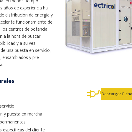
ha en menor tiempo.
us años de experiencia ha
de distribución de energía y
xcelente funcionamiento de
 los centros de potencia
ón a la hora de buscar
exibilidad y a su vez
 de una puesta en servicio,
s, ensamblados y pre
ca.
erales
Descargar Fich
servicio
ón y puesta en mar­cha
o permanentes
 específicas del cliente