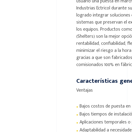
usuario una puesta en marc
Industrias Ectricol durante s
logrado integrar soluciones 
sistemas que preservan el e
los equipos. Productos como
(Shelters) son la mejor opci
rentabilidad, confiabilidad, fl
minimizar el riesgo a la hora
gracias a que son fabricado
comisionados 100% en fábri
Características gen
Ventajas
•
Bajos costos de puesta en 
•
Bajos tiempos de instalaci
•
Aplicaciones temporales 
•
Adaptabilidad a necesidades