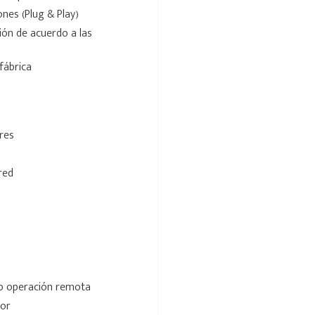
nes (Plug & Play)
ión de acuerdo a las
fábrica
ares
red
/o operación remota
ior