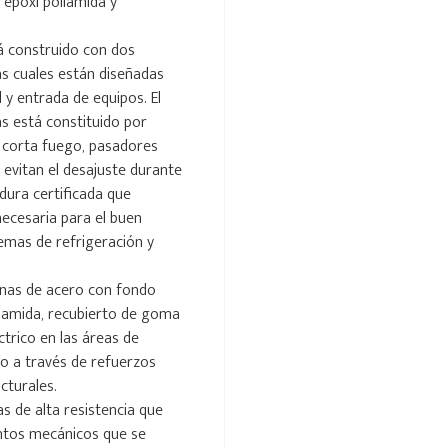
 epoxi poliamida y
á construido con dos
as cuales están diseñadas
 y entrada de equipos. El
s está constituido por
o corta fuego, pasadores
 evitan el desajuste durante
dura certificada que
necesaria para el buen
emas de refrigeración y
inas de acero con fondo
liamida, recubierto de goma
ctrico en las áreas de
do a través de refuerzos
cturales.
s de alta resistencia que
entos mecánicos que se