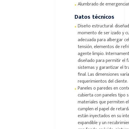
•
Alumbrado de emergencia1
Datos técnicos
•
Diseño estructural: diseñad
momento de ser izado y cue
adecuada para albergar cel
tensión, elementos de refr
agente limpio. Internamen
diseñado para permitir el f
sistemas y garantizar el tr
final. Las dimensiones varí
requerimientos del cliente.
•
Paneles o paredes en cont
cubierta con paneles tipo 
materiales que permiten el
cumplen el papel de retard
están inyectados en su inte
expandible y un recubrimie