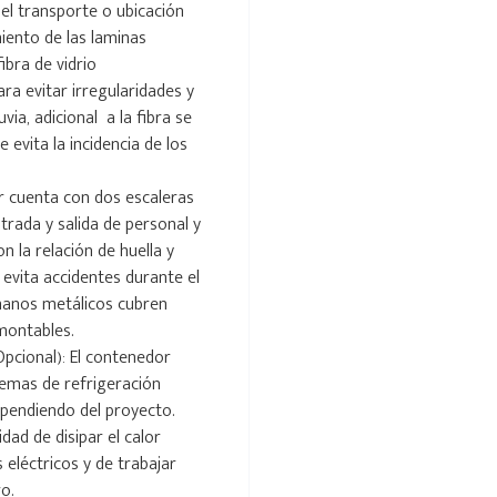
el transporte o ubicación
miento de las laminas
ibra de vidrio
a evitar irregularidades y
via, adicional a la fibra se
 evita la incidencia de los
r cuenta con dos escaleras
trada y salida de personal y
n la relación de huella y
evita accidentes durante el
amanos metálicos cubren
smontables.
Opcional): El contenedor
temas de refrigeración
pendiendo del proyecto.
dad de disipar el calor
s eléctricos y de trabajar
o.