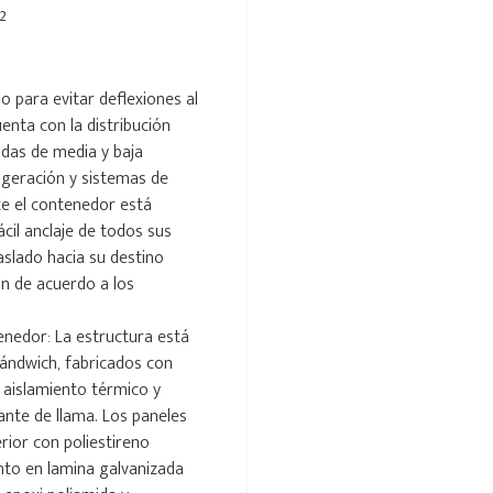
2
o para evitar deflexiones al
nta con la distribución
das de media y baja
igeración y sistemas de
te el contenedor está
ácil anclaje de todos sus
aslado hacia su destino
an de acuerdo a los
enedor: La estructura está
sándwich, fabricados con
 aislamiento térmico y
ante de llama. Los paneles
rior con poliestireno
nto en lamina galvanizada